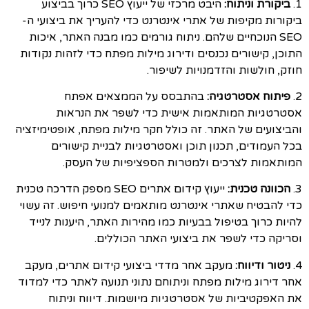
1.
ביקורת וניתוח:
היבט מרכזי של ייעוץ SEO כרוך בביצוע
ביקורות מקיפות של אתרי אינטרנט כדי להעריך את ביצועי ה-
SEO הנוכחיים שלהם. ניתוח גורמים כמו מבנה האתר, איכות
התוכן, קישורים נכנסים ודירוג מילות מפתח כדי לזהות נקודות
חוזק, חולשות והזדמנויות לשיפור.
2.
פיתוח אסטרטגיה:
בהתבסס על הממצאים אפתח
אסטרטגיות המותאמות אישית כדי לשפר את הנראות
והביצועים של האתר. זה כולל חקר מילות מפתח, אופטימיזציה
בכל העמודים, תכנון תוכן ואסטרטגיות לבניית קישורים
המותאמות לצרכים ולמטרות הספציפיות של העסק.
3.
הכוונה טכנית:
ייעוץ קידום אתרים SEO מספק הדרכה טכנית
כדי להבטיח שאתרי אינטרנט מותאמים למנועי חיפוש. זה עשוי
להיות כרוך בטיפול בבעיות כמו מהירות האתר, היענות לנייד
וסריקה כדי לשפר את ביצועי האתר הכוללים.
4.
ניטור ודיווח:
מעקב אחר מדדי ביצועי קידום אתרים, מעקב
אחר דירוג מילות מפתח וניתוחם נתוני תנועה לאתר כדי למדוד
את האפקטיביות של אסטרטגיות מיושמות. דיווח וניתוח