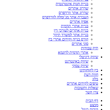
בניית חנות אינטרנטית
שדרוג אתרים
שדרוג אתר וורדפרס
העברת אתר מג’ומלה לוורדפרס
אפיון אתרים
בניית אתרי תדמית
בניית אתרים לעורכי דין
בניית אתר למשרד תיווך
קורס בנייה וקידום אתרי ביז
סוגי אתרים
תיק עבודות
אתרי תדמית לדוגמא
שיווק דיגיטלי
שיווק באינטרנט
שיווק עסקי
בין לקוחותינו
חוות דעת
בלוג
טיפים לקידום אתרים
שאלות ותשובות
צרו קשר
דף הבית
מבצע
קידום בגוגל