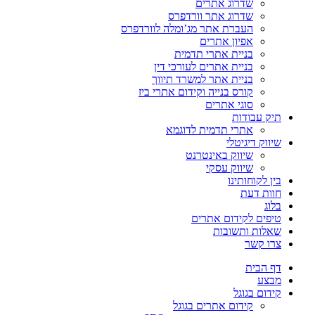
שדרוג אתרים
שדרוג אתר וורדפרס
העברת אתר מג’ומלה לוורדפרס
אפיון אתרים
בניית אתרי תדמית
בניית אתרים לעורכי דין
בניית אתר למשרד תיווך
קורס בנייה וקידום אתרי ביז
סוגי אתרים
תיק עבודות
אתרי תדמית לדוגמא
שיווק דיגיטלי
שיווק באינטרנט
שיווק עסקי
בין לקוחותינו
חוות דעת
בלוג
טיפים לקידום אתרים
שאלות ותשובות
צרו קשר
דף הבית
מבצע
קידום בגוגל
קידום אתרים בגוגל