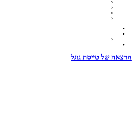
בניית אתרים – תיק עבודות
אתרי תדמית לדוגמא
בניית אתרים לעורכי דין
אפיון אתרים
קורס בנייה וקידום אתרי ביז
שיווק באינטרנט
חבילת מיתוג – חבילה כוללת לעסקים
שיווק עסקי
הרצאה של טייסת גוגל