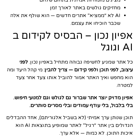
מציגים מומחיות אמיתית בתחום שלהם
מחזיקים גולשים באתר לאורך זמן
AI לא “ממציא” אתרים חדשים — הוא שולף את אלה
שכבר הוכיחו את עצמם.
אפיון נכון – הבסיס לקידום ב
AI וגוגל
כל אתר שמגיע לחשיפה גבוהה מתחיל באפיון נכון.
לפני
עיצוב, לפני תוכן ולפני קידום — צריך להבין:
מי קהל היעד ומה
הוא מחפש ואיך האתר אמור להוביל אותו צעד אחר צעד
למטרה.
אפיון מדויק יוצר אתר שברור גם לגולש וגם למנועי חיפוש.
בלי בלבול, בלי עודף עמודים ובלי מסרים סותרים.
תוכן שנותן ערך אמיתי (לא בשביל אלגוריתם), אחד ההבדלים
הגדולים בין אתר “רגיל” לאתר שמופיע בתוצאות AI הוא
איכות התוכן. לא כמות — אלא ערך.