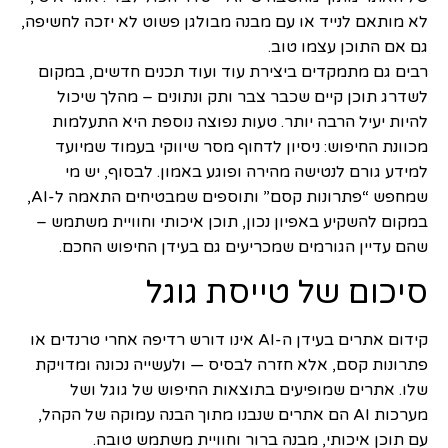
לא מותאם לנייד או עם מבנה מבולגן פשוט לא יזכה לחשיפה,
גם אם התוכן עצמו טוב.
רבים גם מתמקדים ביצירת עוד ועוד תכנים חדשים, במקום
לשדרג תוכן קיים שכבר צבר ותק ונתונים – מהלך שיכול
להיות יעיל הרבה יותר. טעות נפוצה נוספת היא התעלמות
מכוונת החיפוש: ניסיון לדחוף מסר שיווקי בעמוד שמיועד
למידע גורם לנטישה מהירה ופוגע באמון. לבסוף, יש מי
שמחפש “פתרונות קסם” ותוספים שמבטיחים התאמה ל-AI,
במקום להשקיע באפיון נכון, תוכן איכותי וחוויית משתמש –
שהם עדיין הגורמים שמכריעים גם בעידן החיפוש החכם.
סיכום של טייסת גוגל
קידום אתרים בעידן ה-AI אינו דורש רדיפה אחרי טרנדים או
פתרונות קסם, אלא חזרה לבסיס — ולעשייה נכונה ומדויקת
שלו. אתרים שמופיעים בתוצאות החיפוש של גוגל ושל
מערכות AI הם אתרים שנבנו מתוך הבנה עמוקה של הקהל,
עם תוכן איכותי, מבנה ברור וחוויית משתמש טובה.