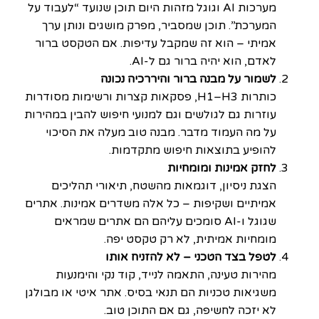
מערכות AI וגוגל מזהות היום תוכן שנועד “לעבוד על
המערכת”. תוכן שמסביר, מפרק מושגים ונותן ערך
אמיתי – הוא זה שמקבל עדיפות. אם הטקסט ברור
לאדם, הוא יהיה ברור גם ל-AI.
לשמור על מבנה ברור והיררכיה נכונה
כותרות H1–H3, פסקאות קצרות ורשימות מסודרות
עוזרות גם לגולשים וגם למנועי חיפוש להבין במהירות
על מה העמוד מדבר. מבנה טוב מעלה את הסיכוי
להופיע בתוצאות חיפוש מתקדמות.
לחזק אמינות ומומחיות
הצגת ניסיון, דוגמאות מהשטח, תיאורי תהליכים
אמיתיים ושקיפות – כל אלה משדרים אמינות. אתרים
שגוגל ו-AI סומכים עליהם הם אתרים שמראים
מומחיות אמיתית, לא רק טקסט יפה.
לטפל בצד הטכני – לא להזניח אותו
מהירות טעינה, התאמה לנייד, קוד נקי והימנעות
משגיאות טכניות הם תנאי בסיס. אתר איטי או מבולגן
לא יזכה לחשיפה, גם אם התוכן טוב.