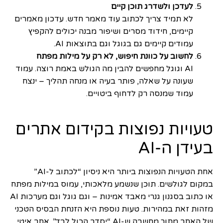
לעדכן ולשדרג תוכן קיים
לא תמיד צריך לכתוב עוד מאמר חדש. עדכון מאמרים
קיימים, חידוד מסרים ושיפור מבנה יכולים להקפיץ
עמודים קיימים גם בגוגל וגם בתוצאות AI.
לחשוב על כוונת חיפוש, לא רק על מילות מפתח
AI וגוגל מחפשים להבין מה הגולש באמת רוצה. עמוד
שעונה על שאלה, פותר בעיה או מנחה תהליך – ינצח
עמוד שמנסה רק לדחוף ביטויים.
טעויות נפוצות בקידום אתרים
בעידן ה-AI
אחת הטעויות הנפוצות ביותר היא ניסיון “לכתוב ל-AI”
במקום לגולשים. תוכן שנשמע מלאכותי, עמוס במילות מפתח
או כתוב בסגנון גנרי מאבד אמינות – וגם גוגל וגם מערכות AI
מזהות זאת במהירות. טעות נוספת היא הזנחת הבסיס הטכני
של האתר מתוך מחשבה ש-AI “יסדר הכול לבד”. אתר איטי,