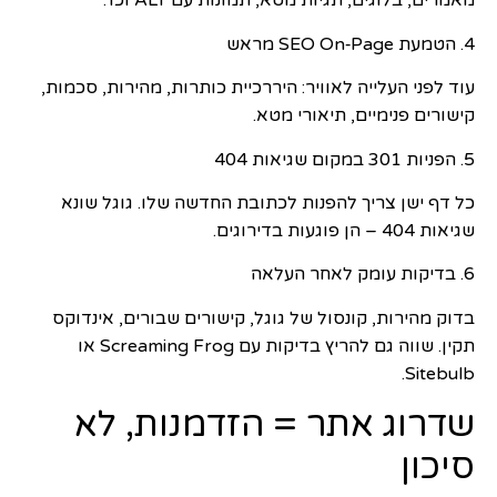
מאמרים, בלוגים, תגיות מטא, תמונות עם ALT וכו’.
4. הטמעת SEO On‑Page מראש
עוד לפני העלייה לאוויר: היררכיית כותרות, מהירות, סכמות,
קישורים פנימיים, תיאורי מטא.
5. הפניות 301 במקום שגיאות 404
כל דף ישן צריך להפנות לכתובת החדשה שלו. גוגל שונא
שגיאות 404 – הן פוגעות בדירוגים.
6. בדיקות עומק לאחר העלאה
בדוק מהירות, קונסול של גוגל, קישורים שבורים, אינדוקס
תקין. שווה גם להריץ בדיקות עם Screaming Frog או
Sitebulb.
שדרוג אתר = הזדמנות, לא
סיכון