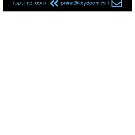
pnina@keydoom.co.il
טופס יצירת קשר