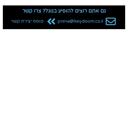
גם אתם רוצים להופיע בגוגל? צרו קשר
pnina@keydoom.co.il
טופס יצירת קשר