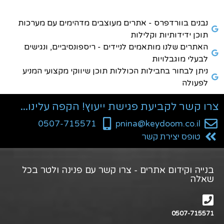
נבנים בוורדפרס - אתרים מעוצבים מדהימים עם מערכות
תוכן ידידותיות וקלילות
האתרים שלנו מותאמים לניידים - ריספונסיביים, ונגישים
לבעלי מוגבלויות
ניתן לבחור בחבילות הכוללות תוכן שיווקי מקצועי המניע
לפעולה
צרו קשר לקביעת פגישת ייעוץ! הקפה עלינו...
0507-715571
pnina@keydoom.co.il
טופס יצירת קשר
בנייה וקידום אתרים - צרו קשר עם פנינה ולטר בכל
שאלה
0507-715571